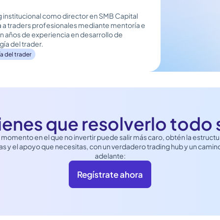
g institucional como director en SMB Capital
a a traders profesionales mediante mentoría e
 años de experiencia en desarrollo de
gía del trader.
a del trader
ienes que resolverlo todo 
 momento en el que no invertir puede salir más caro, obtén la estructur
s y el apoyo que necesitas, con un verdadero trading hub y un camino
adelante:
Regístrate ahora