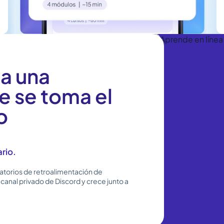
a una
 se toma el
o
ario.
ratorios de retroalimentación de
canal privado de Discord y crece junto a