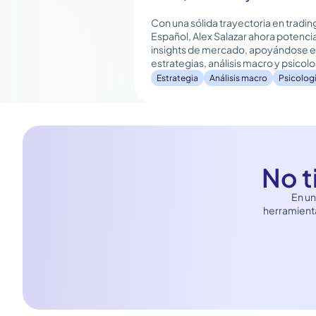
Con una sólida trayectoria en tradin
Español, Alex Salazar ahora potenci
insights de mercado, apoyándose en
estrategias, análisis macro y psicolo
Estrategia
Análisis macro
Psicologí
No t
En un
herramienta