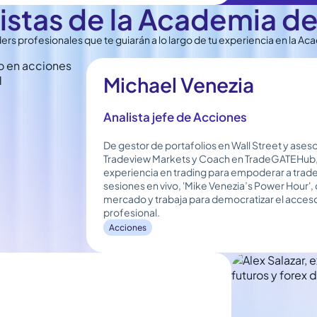
listas de la Academia de
ers profesionales que te guiarán a lo largo de tu experiencia en la Ac
Michael Venezia
Analista jefe de Acciones
De gestor de portafolios en Wall Street y aseso
Tradeview Markets y Coach en TradeGATEHub,
experiencia en trading para empoderar a trade
sesiones en vivo, 'Mike Venezia’s Power Hour'
mercado y trabaja para democratizar el acceso
profesional.
Acciones