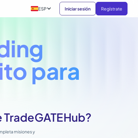

ESP
Iniciar sesión
Regístrate
ding
ito para
de TradeGATEHub?
ompleta misiones y