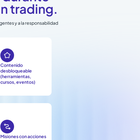
n trading.
gentes y a la responsabilidad

Contenido
desbloqueable
(herramientas,
cursos, eventos)

Misiones con acciones