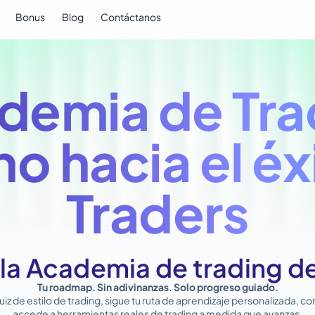
Bonus
Blog
Contáctanos
demia de Tra
no hacia el éx
Traders
la Academia de trading 
Tu roadmap. Sin adivinanzas. Solo progreso guiado.
iz de estilo de trading, sigue tu ruta de aprendizaje personalizada, c
accede a herramientas reales de trading a medida que avanzas.